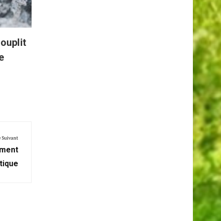
arbres
ouplit
e
e Suivant
ement
tique