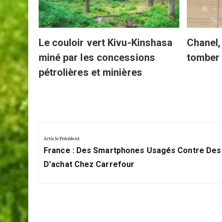
Le couloir vert Kivu-Kinshasa
Chanel, 
miné par les concessions
tomber
pétrolières et minières
Navigation
de
Article Précédent
Previous
l’article
France : Des Smartphones Usagés Contre Des
Post:
D’achat Chez Carrefour