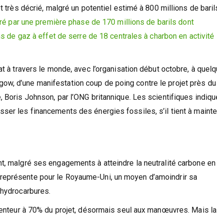
tenté de mettre la pression sur le gouvernement, arguant que
t très décrié, malgré un potentiel estimé à 800 millions de bari
tré par une première phase de 170 millions de barils dont
ns de gaz à effet de serre de 18 centrales à charbon en activité
at à travers le monde, avec l’organisation début octobre, à quel
w, d’une manifestation coup de poing contre le projet près du
, Boris Johnson, par l’ONG britannique. Les scientifiques indiqu
ser les financements des énergies fossiles, s’il tient à mainten
t, malgré ses engagements à atteindre la neutralité carbone en
représente pour le Royaume-Uni, un moyen d’amoindrir sa
’hydrocarbures.