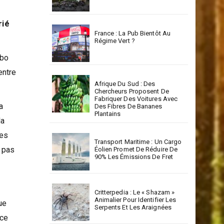
La RSE : Un Levier Stratégique
Pour Un Développement
Durable En Corse
rié
France : La Pub Bientôt Au
Régime Vert ?
mbo
entre
Afrique Du Sud : Des
Chercheurs Proposent De
Fabriquer Des Voitures Avec
a
Des Fibres De Bananes
Plantains
la
des
Transport Maritime : Un Cargo
 pas
Éolien Promet De Réduire De
90% Les Émissions De Fret
Critterpedia : Le « Shazam »
Animalier Pour Identifier Les
ue