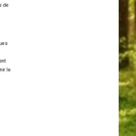
Serpents Et Les Araignées
 ce
ls de
ques
ent
ir le