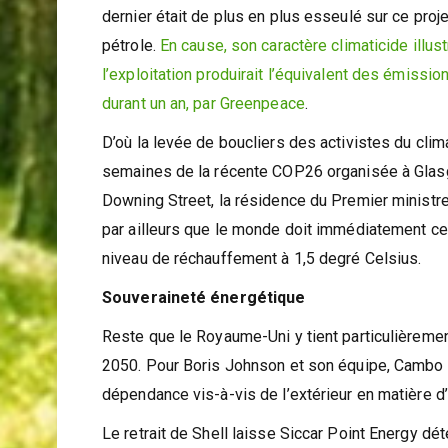
mondiale. Quand son homologue de Greenpeace a 
dernier était de plus en plus esseulé sur ce proje
pétrole.
En cause, son caractère climaticide illus
l’exploitation produirait l’équivalent des émissio
durant un an, par Greenpeace
.
D’où la levée de boucliers des activistes du clim
semaines de la récente COP26 organisée à Glasgo
Downing Street, la résidence du Premier ministre
par ailleurs que le monde doit immédiatement ces
niveau de réchauffement à 1,5 degré Celsius.
Souveraineté énergétique
Reste que le Royaume-Uni y tient particulièremen
2050. Pour Boris Johnson et son équipe, Cambo 
dépendance vis-à-vis de l’extérieur en matière d