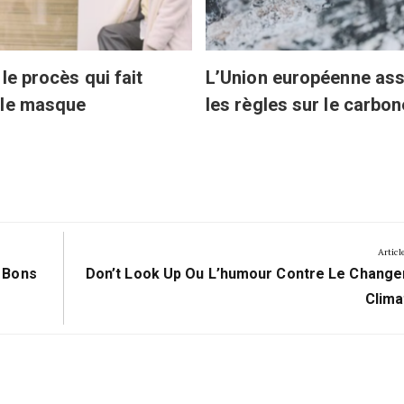
le procès qui fait
L’Union européenne ass
 le masque
les règles sur le carbon
Articl
Next
 Bons
Don’t Look Up Ou L’humour Contre Le Chang
Post:
Clima