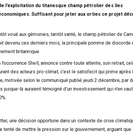
de l’exploitation du titanesque champ pétrolier
des îles
 économiques. Suffisant pour jeter aux orties ce projet déc
ntôt voué aux gémonies, tantôt vanté, le champ pétrolier de Ca
ait devenu ces derniers mois, la principale pomme de discorde 
rnement britannique.
’occurrence Shell, annonce contre toute attente, son retrait, cel
rant des acteurs pro-climat, c’est le satisfecit qui prime après 
ise, motivée selon le communiqué publié jeudi 2 décembre, par 
jusque-là auraient témoigné d’un investissement qui n’en vaut
30%.
itter, une décision opportune dans un contexte de crise climatiq