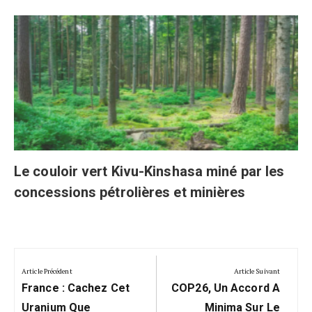
Le couloir vert Kivu-Kinshasa miné par les
concessions pétrolières et minières
Navigation
de
Article Précédent
Article Suivant
Previous
Next
l’article
France : Cachez Cet
COP26, Un Accord A
Post:
Post:
Uranium Que
Minima Sur Le