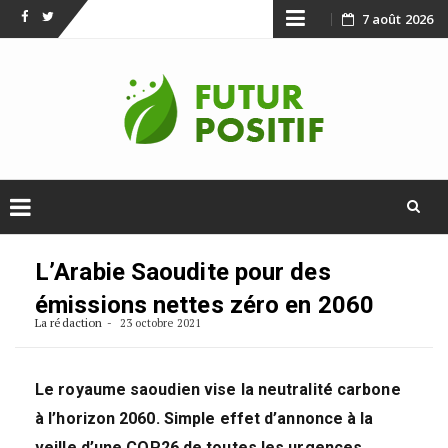
Skip
7 août 2026
Facebook
Twitter
to
content
Skip
to
L’Arabie Saoudite pour des
content
émissions nettes zéro en 2060
La rédaction
23 octobre 2021
Le royaume saoudien vise la neutralité carbone
à l’horizon 2060. Simple effet d’annonce à la
veille d’une COP26 de toutes les urgences