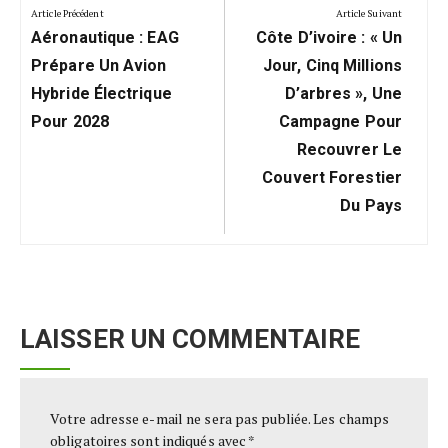
de
Article Précédent
Article Suivant
Previous
Next
l’article
Aéronautique : EAG
Côte D’ivoire : « Un
Post:
Post:
Prépare Un Avion
Jour, Cinq Millions
Hybride Électrique
D’arbres », Une
Pour 2028
Campagne Pour
Recouvrer Le
Couvert Forestier
Du Pays
LAISSER UN COMMENTAIRE
Votre adresse e-mail ne sera pas publiée.
Les champs
obligatoires sont indiqués avec
*