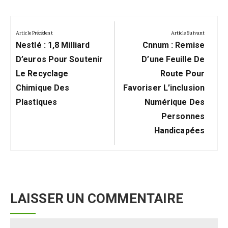
Navigation
de
Article Précédent
Article Suivant
Previous
Next
l’article
Nestlé : 1,8 Milliard
Cnnum : Remise
Post:
Post:
D’euros Pour Soutenir
D’une Feuille De
Le Recyclage
Route Pour
Chimique Des
Favoriser L’inclusion
Plastiques
Numérique Des
Personnes
Handicapées
LAISSER UN COMMENTAIRE