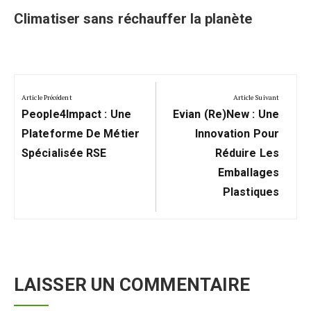
Climatiser sans réchauffer la planète
Navigation
de
Article Précédent
Article Suivant
Previous
Next
l’article
People4Impact : Une
Evian (re)new : Une
Post:
Post:
Plateforme De Métier
Innovation Pour
Spécialisée RSE
Réduire Les
Emballages
Plastiques
LAISSER UN COMMENTAIRE