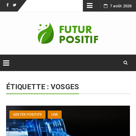
Skip
7 août 2026
Facebook
Twitter
to
content
Skip
to
ÉTIQUETTE :
VOSGES
content
GESTES POSITIFS
UNE