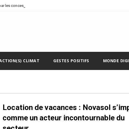
-
 par les concessions pét
ACTION(S) CLIMAT
GESTES POSITIFS
MONDE DIG
Location de vacances : Novasol s’im
comme un acteur incontournable du
secteur