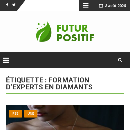
Skip
8 août 2026
Facebook
Twitter
to
content
Skip
to
ÉTIQUETTE :
FORMATION
content
D’EXPERTS EN DIAMANTS
RSE
UNE