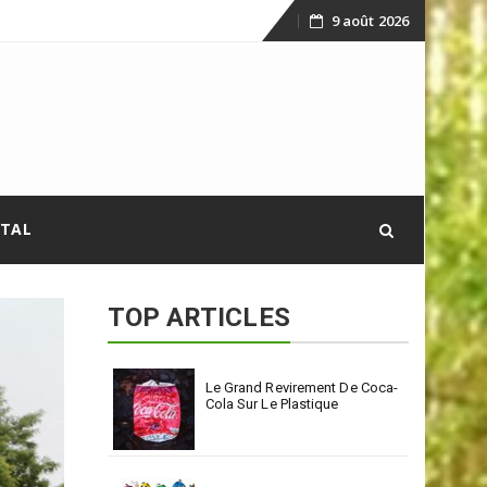
9 août 2026
Skip
to
content
ITAL
TOP ARTICLES
Le Grand Revirement De Coca-
Cola Sur Le Plastique