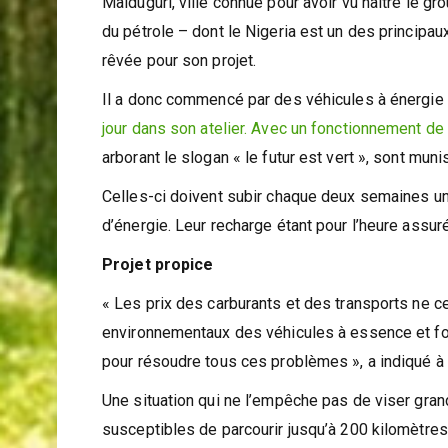
Maiduguri, ville connue pour avoir vu naître le g
du pétrole – dont le Nigeria est un des principau
rêvée pour son projet.
Il a donc commencé par des véhicules à énergie 
jour dans son atelier. Avec un fonctionnement de
arborant le slogan « le futur est vert », sont mun
Celles-ci doivent subir chaque deux semaines un
d’énergie. Leur recharge étant pour l’heure assuré
Projet propice
« Les prix des carburants et des transports ne
environnementaux des véhicules à essence et fonc
pour résoudre tous ces problèmes », a indiqué à l
Une situation qui ne l’empêche pas de viser gran
susceptibles de parcourir jusqu’à 200 kilomètre