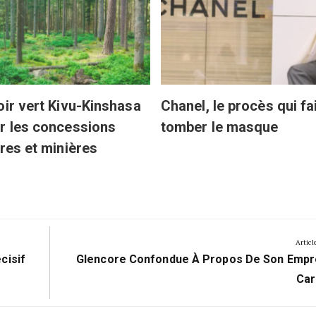
oir vert Kivu-Kinshasa
Chanel, le procès qui fa
r les concessions
tomber le masque
ères et minières
Articl
Next
cisif
Glencore Confondue À Propos De Son Empr
Post:
Car