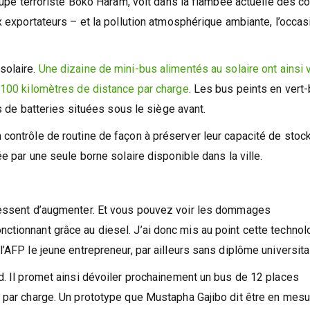
roupe terroriste Boko Haram, voit dans la flambée actuelle des c
x exportateurs – et la pollution atmosphérique ambiante, l’occas
solaire.
Une dizaine de mini-bus alimentés au solaire ont ainsi v
 100 kilomètres de distance par charge
. Les bus peints en vert-
is de batteries situées sous le siège avant.
 contrôle de routine de façon à préserver leur capacité de stoc
e par une seule borne solaire disponible dans la ville.
 cessent d’augmenter. Et vous pouvez voir les dommages
tionnant grâce au diesel. J’ai donc mis au point cette technol
’AFP le jeune entrepreneur, par ailleurs sans diplôme universitai
d. Il promet ainsi dévoiler prochainement un bus de 12 places
s par charge. Un prototype que Mustapha Gajibo dit être en mes