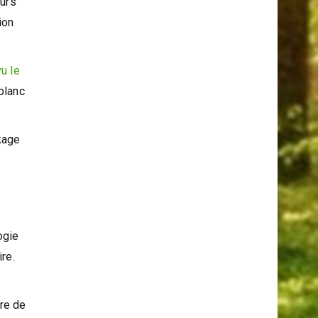
ours
ion
u le
blanc
kage
ogie
re.
ure de