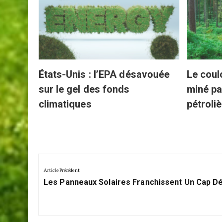
ielle
États-Unis : l’EPA désavouée
Le coul
sur le gel des fonds
miné pa
climatiques
pétroli
Navigation
de
Article Précédent
Previous
l’article
Les Panneaux Solaires Franchissent Un Cap Dé
Post: